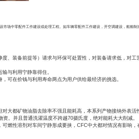
建设市场中零配件工作建设或处理工程。如车辆零配件工作建设，开空调建设，船舶制
度、装备前提等）请求与环保可处置性，对装备请求低，对工
运输与利用宁静靠得住。
动身，可在价钱与利用寿命两点为用户供给最经济的挑选。
对大都矿物油脂去除率不强且能耗高，本系列产物接纳外表活
物资。并且普通洗濯温度不跨越70摄氏度，绝对能耗大大削减。
封，可燃性溶剂对车间宁静形成要挟，CFC中大都对情况有影响