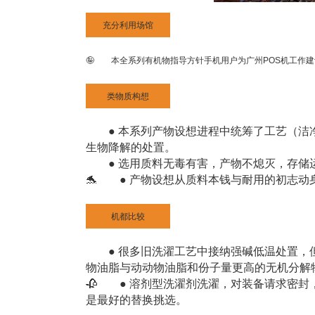
充分利用场馆
🤪 本全系列有机物指导方针手机用户为广州POS机工作
类物质构想
● 本系列产物设想进程中统筹了工艺（洁净
生物降解的处置。
● 选用质料无毒有害，产物不熄灭，存储
🐬 ● 产物设想从质料本钱与耐用的初志
机都比较
● 很多旧洗濯工艺中接纳强碱低温处置，但
物油脂与动动物油脂和份子量更高的无机分解
🥀 ● 溶剂型洗濯剂洗濯，对装备请求密
是最好的替换挑选。