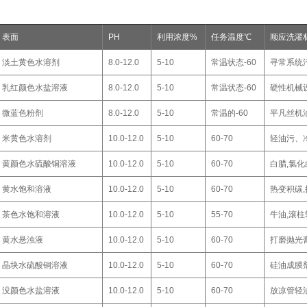
表面
PH
利用浓度%
任务温度℃
顺应洗濯
淡土黄色水溶剂
8.0-12.0
5-10
常温状态-60
寻常系统
乳红颜色水盐溶液
8.0-12.0
5-10
常温状态-60
硬性机械
微蓝色粉剂
8.0-12.0
5-10
常温的-60
平凡丝机
米黄色水溶剂
10.0-12.0
5-10
60-70
轻油污、
黄颜色水硫酸铜溶液
10.0-12.0
5-10
60-70
白腊,氯化
黄水饱和溶液
10.0-12.0
5-10
60-70
热变积碳
茶色水饱和溶液
10.0-12.0
5-10
55-70
牛油,滚
黄水悬浊液
10.0-12.0
5-10
60-70
打磨抛光
晶块水硫酸铜溶液
10.0-12.0
5-10
60-70
硅油成膜
没颜色水盐溶液
10.0-12.0
5-10
60-70
放凉管轻