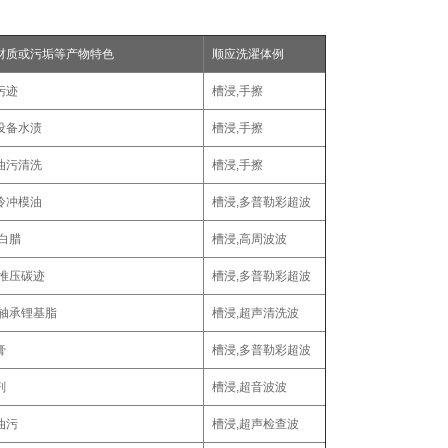
材质或污垢等产物特色
顺应洗濯体例
污迹
槽浸,手擦
设备水渍
槽浸,手擦
油污清洗
槽浸,手擦
冷冲模油
槽浸,多普勒彩超波
白腊
槽浸,高周波波
,推压碳迹
槽浸,多普勒彩超波
柱轴承锂基脂
槽浸,超声清洗波
膏
槽浸,多普勒彩超波
剂
槽浸,超音波波
油污
槽浸,超声检查波