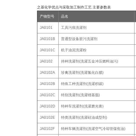
之基化学优点与采取加工制作工艺 主要参数表
产物型号
品名
JA0101
工具污痕洗濯剂
JA0101B
普通型设备脏污洗濯剂
JA0101C
机子油泥洗濯粉
JA0102
持种洗濯剂(洗濯五金冲压燃料油污)
JA0102A
珍禽洗濯剂(洗濯氯化白腊)
JA0102B
特殊工种洗濯剂(洗濯积碳)
JA0102C
特别洗濯剂(洗濯锂基脂)
JA0102D
特种车洗濯剂(洗濯磨光膏)
JA0102E
特类洗濯剂(洗濯硅油成型剂)
JA0102F
特种车辆洗濯剂(洗濯空气冷却管煤焦油)