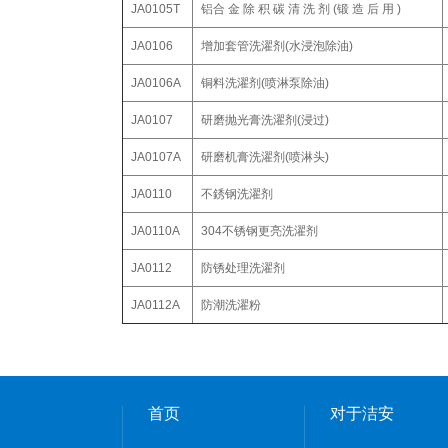
JA0105T
铝合 金 除 积 碳 清 洗 剂 (锻 造 后 用 )
JA0106
增加套管洗濯剂(水浸泡除油)
JA0106A
铜料洗濯剂(喷淋泵除油)
JA0107
研磨抛光膏洗濯剂(浸过)
JA0107A
研磨机膏洗濯剂(喷淋头)
JA0110
不銹钢洗濯剂
JA0110A
304不锈钢更亮洗濯剂
JA0112
防锈处理洗濯剂
JA0112A
防潮洗濯粉
首页
对于洁安