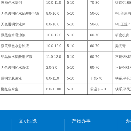
没颜色水溶剂
10.0-11.0
5-10
70-80
锻造铝;积
无色透明的水硫酸铜溶液
8.0-10.0
5-10
50-60
铜, 普通
无色透明水液体
8.0-10.0
5-10
50-60
铜, 正规
微黑色水悬浊液
10.0-12.0
5-10
60-70
研磨机膏
微黄绿色水悬浊液
10.0-12.0
5-10
60-70
抛光膏
结晶体水硫酸铜溶液
11.0-12.0
5-10
60-70
不锈钢材
无色透明的水液体
2.0-3.0
5-10
60-70
不锈钢材
通明水悬浊液
8.0-11.0
5-10
干燥-70
铁系,平
橙红色粉尘
8.0-11.00
5-10
常温下-70
铁系,平
文明理念
产物办事
办