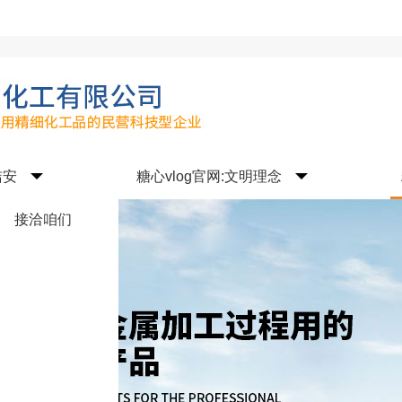
洁安
糖心vlog官网:文明理念
接洽咱们