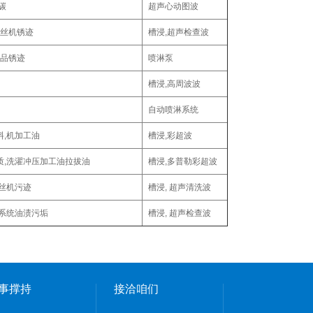
碳
超声心动图波
的丝机锈迹
槽浸,超声检查波
产品锈迹
喷淋泵
槽浸,高周波波
自动喷淋系统
料,机加工油
槽浸,彩超波
质,洗濯冲压加工油拉拔油
槽浸,多普勒彩超波
凡丝机污迹
槽浸, 超声清洗波
民系统油渍污垢
槽浸, 超声检查波
事撑持
接洽咱们