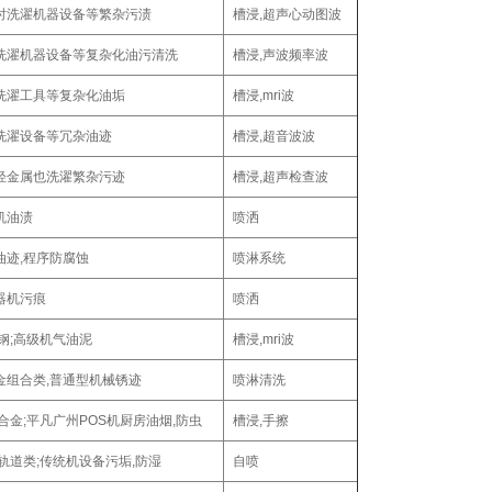
时洗濯机器设备等繁杂污渍
槽浸,超声心动图波
洗濯机器设备等复杂化油污清洗
槽浸,声波频率波
洗濯工具等复杂化油垢
槽浸,mri波
洗濯设备等冗杂油迹
槽浸,超音波波
轻金属也洗濯繁杂污迹
槽浸,超声检查波
机油渍
喷洒
油迹,程序防腐蚀
喷淋系统
器机污痕
喷洒
锈钢;高级机气油泥
槽浸,mri波
金组合类,普通型机械锈迹
喷淋清洗
合金;平凡广州POS机厨房油烟,防虫
槽浸,手擦
轨道类;传统机设备污垢,防湿
自喷